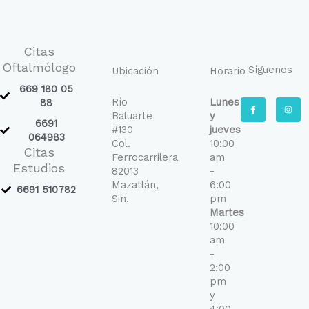
Citas
Oftalmólogo
Síguenos
Ubicación
Horario
669 180 05
Río
Lunes
F
I
88
a
n
Baluarte
y
c
s
6691
e
t
#130
jueves
b
a
064983
Col.
10:00
o
g
Citas
o
r
Ferrocarrilera
am
k
a
Estudios
-
m
82013
-
f
Mazatlán,
6:00
6691 510782
Sin.
pm
Martes
10:00
am
-
2:00
pm
y