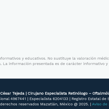
informativos y educativos. No sustituye la valoración médic
. La información presentada es de carácter informativo y
 César Tejeda | Cirujano Especialista Retinólogo – Oftalmó
ional 4967441 | Especialista 6204133 | Registro Estatal de
 derechos reservados Mazatlán, México @ 2025. |
Aviso de 