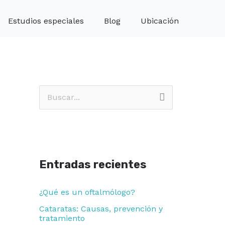
Estudios especiales
Blog
Ubicación
B
u
s
c
Entradas recientes
a
r
¿Qué es un oftalmólogo?
p
Cataratas: Causas, prevención y
o
tratamiento