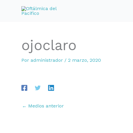
Ir
al
contenido
ojoclaro
Por
administrador
/
2 marzo, 2020
←
Medios anterior