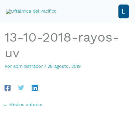
Ir
al
Men
contenido
prin
13-10-2018-rayos-
uv
Por
administrador
/
28 agosto, 2019
←
Medios anterior