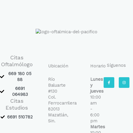
Citas
Oftalmólogo
Síguenos
Ubicación
Horario
669 180 05
Río
Lunes
F
I
88
a
n
Baluarte
y
c
s
6691
e
t
#130
jueves
b
a
064983
Col.
10:00
o
g
Citas
o
r
Ferrocarrilera
am
k
a
Estudios
-
m
82013
-
f
Mazatlán,
6:00
6691 510782
Sin.
pm
Martes
10:00