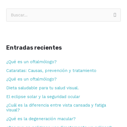
B
u
s
c
Entradas recientes
a
r
¿Qué es un oftalmólogo?
p
Cataratas: Causas, prevención y tratamiento
o
¿Qué es un oftalmólogo?
r
Dieta saludable para tu salud visual.
:
El eclipse solar y la seguridad ocular
¿Cuál es la diferencia entre vista cansada y fatiga
visual?
¿Qué es la degeneración macular?