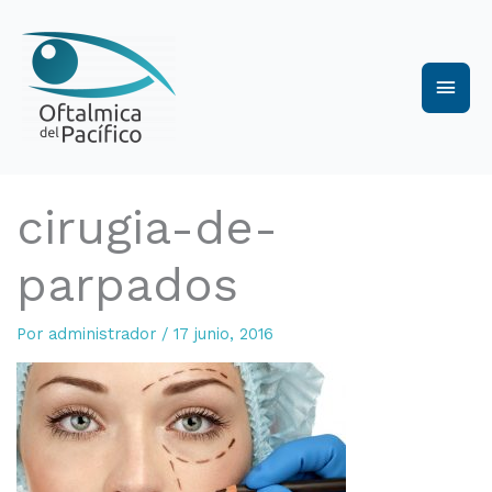
Ir
al
Men
contenido
princ
cirugia-de-
parpados
Por
administrador
/
17 junio, 2016