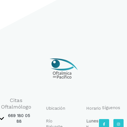
Citas
Oftalmólogo
Síguenos
Ubicación
Horario
669 180 05
Río
Lunes
F
I
88
a
n
Baluarte
y