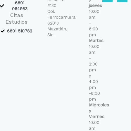
c
s
6691
e
t
#130
jueves
b
a
064983
Col.
10:00
o
g
Citas
o
r
Ferrocarrilera
am
k
a
Estudios
-
m
82013
-
f
Mazatlán,
6:00
6691 510782
Sin.
pm
Martes
10:00
am
-
2:00
pm
y
4:00
pm
-8:00
pm
Miércoles
y
Viernes
10:00
am