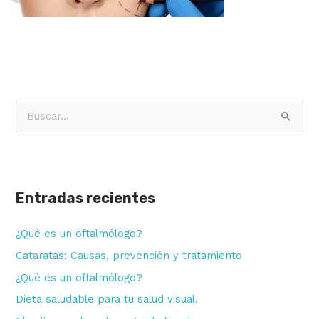
B
u
s
c
Entradas recientes
a
r
¿Qué es un oftalmólogo?
p
Cataratas: Causas, prevención y tratamiento
o
¿Qué es un oftalmólogo?
r
Dieta saludable para tu salud visual.
: