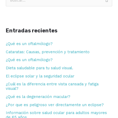
B
u
s
c
Entradas recientes
a
r
¿Qué es un oftalmólogo?
p
Cataratas: Causas, prevención y tratamiento
o
¿Qué es un oftalmólogo?
r
Dieta saludable para tu salud visual.
:
El eclipse solar y la seguridad ocular
¿Cuál es la diferencia entre vista cansada y fatiga
visual?
¿Qué es la degeneración macular?
¿Por que es peligroso ver directamente un eclipse?
Información sobre salud ocular para adultos mayores
de 65 años