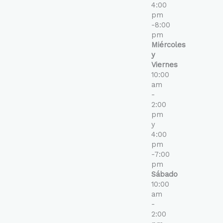
4:00
pm
-8:00
pm
Miércoles
y
Viernes
10:00
am
-
2:00
pm
y
4:00
pm
-7:00
pm
Sábado
10:00
am
-
2:00