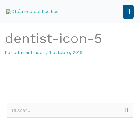
Ir
al
Men
contenido
prin
dentist-icon-5
Por
administrador
/
1 octubre, 2019
B
u
s
c