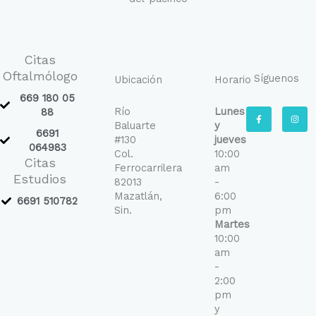
Citas
Oftalmólogo
Síguenos
Ubicación
Horario
669 180 05
Río
Lunes
F
I
88
a
n
Baluarte
y
c
s
6691
e
t
#130
jueves
b
a
064983
Col.
10:00
o
g
Citas
o
r
Ferrocarrilera
am
k
a
Estudios
-
m
82013
-
f
Mazatlán,
6:00
6691 510782
Sin.
pm
Martes
10:00
am
-
2:00
pm
y