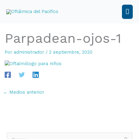
Ir
al
Men
contenido
prin
Parpadean-ojos-1
Por
administrador
/
2 septiembre, 2020
←
Medios anterior