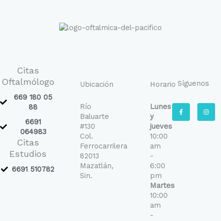
Citas
Oftalmólogo
Síguenos
Ubicación
Horario
669 180 05
Río
Lunes
F
I
88
a
n
Baluarte
y
c
s
6691
e
t
#130
jueves
b
a
064983
Col.
10:00
o
g
Citas
o
r
Ferrocarrilera
am
k
a
Estudios
-
m
82013
-
f
Mazatlán,
6:00
6691 510782
Sin.
pm
Martes
10:00
am
-