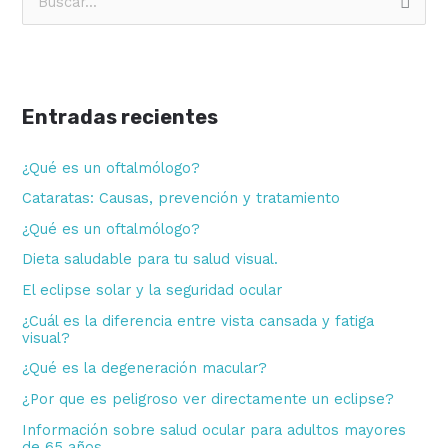
B
u
s
c
Entradas recientes
a
r
¿Qué es un oftalmólogo?
p
Cataratas: Causas, prevención y tratamiento
o
¿Qué es un oftalmólogo?
r
Dieta saludable para tu salud visual.
:
El eclipse solar y la seguridad ocular
¿Cuál es la diferencia entre vista cansada y fatiga
visual?
¿Qué es la degeneración macular?
¿Por que es peligroso ver directamente un eclipse?
Información sobre salud ocular para adultos mayores
de 65 años