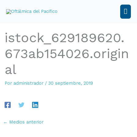
Ir
al
Men
contenido
prin
istock_629189620.
673ab154026.origin
al
Por
administrador
/
30 septiembre, 2019
←
Medios anterior