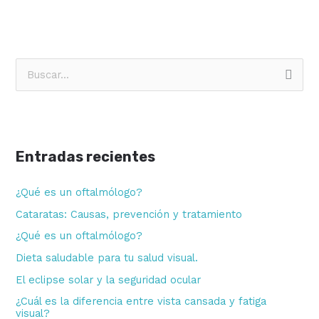
B
u
s
c
Entradas recientes
a
r
¿Qué es un oftalmólogo?
p
Cataratas: Causas, prevención y tratamiento
o
¿Qué es un oftalmólogo?
r
Dieta saludable para tu salud visual.
:
El eclipse solar y la seguridad ocular
¿Cuál es la diferencia entre vista cansada y fatiga
visual?