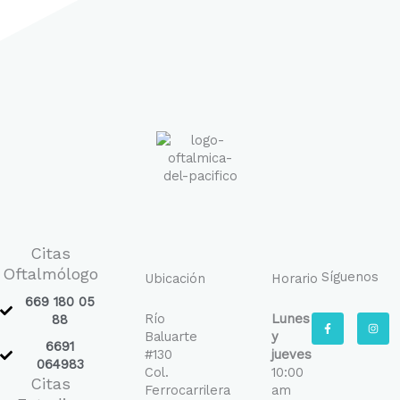
Citas
Oftalmólogo
Síguenos
Ubicación
Horario
669 180 05
Río
Lunes
F
I
88
a
n
Baluarte
y
c
s
6691
e
t
#130
jueves
b
a
064983
Col.
10:00
o
g
Citas
o
r
Ferrocarrilera
am
k
a