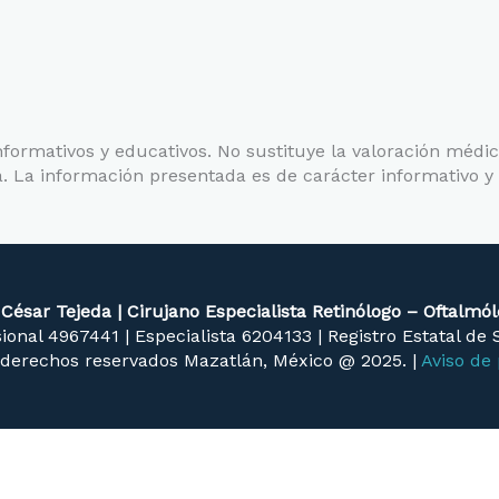
informativos y educativos. No sustituye la valoración médic
. La información presentada es de carácter informativo y
 César Tejeda | Cirujano Especialista Retinólogo – Oftalmó
ional 4967441 | Especialista 6204133 | Registro Estatal de
 derechos reservados Mazatlán, México @ 2025. |
Aviso de 