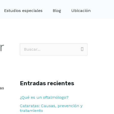
Estudios especiales
Blog
Ubicación
r
B
u
s
c
Entradas recientes
a
as
r
¿Qué es un oftalmólogo?
p
Cataratas: Causas, prevención y
o
tratamiento