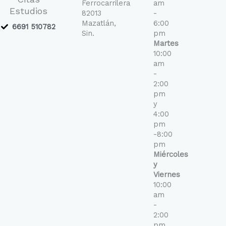
Ferrocarrilera
am
k
a
Estudios
-
m
82013
-
f
Mazatlán,
6:00
6691 510782
Sin.
pm
Martes
10:00
am
-
2:00
pm
y
4:00
pm
-8:00
pm
Miércoles
y
Viernes
10:00
am
-
2:00
pm