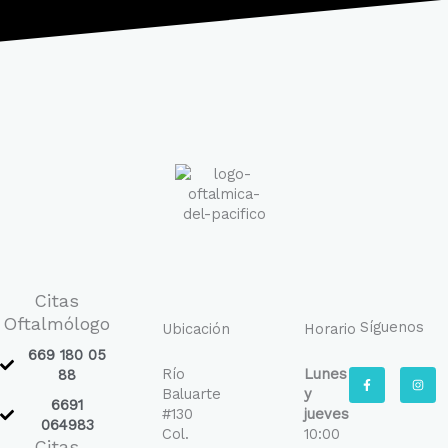
Citas
Oftalmólogo
Síguenos
Ubicación
Horario
669 180 05
Río
Lunes
F
I
88
a
n
Baluarte
y
c
s
6691
e
t
#130
jueves
b
a
064983
Col.
10:00
o
g
Citas
o
r