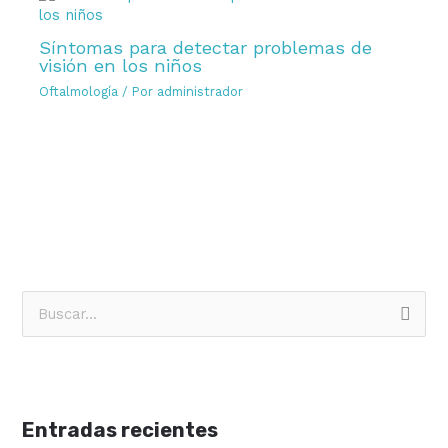
Síntomas para detectar problemas de
visión en los niños
Oftalmología
/ Por
administrador
B
u
s
c
Entradas recientes
a