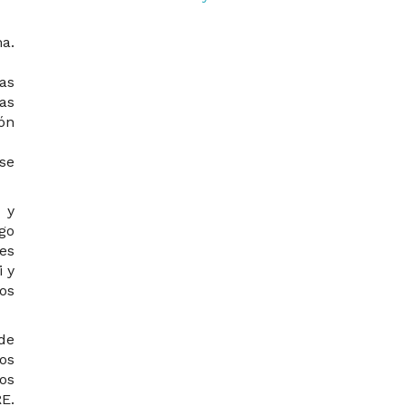
a.
jas
as
ón
se
 y
go
es
i y
os
 de
os
os
E.