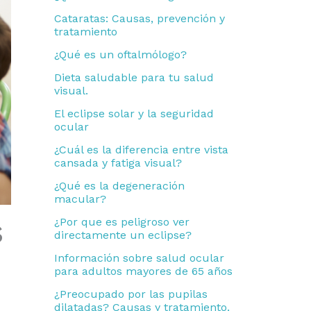
p
Cataratas: Causas, prevención y
o
tratamiento
r
¿Qué es un oftalmólogo?
:
Dieta saludable para tu salud
visual.
El eclipse solar y la seguridad
ocular
¿Cuál es la diferencia entre vista
cansada y fatiga visual?
¿Qué es la degeneración
macular?
s
¿Por que es peligroso ver
directamente un eclipse?
Información sobre salud ocular
para adultos mayores de 65 años
¿Preocupado por las pupilas
dilatadas? Causas y tratamiento.