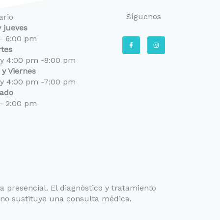
Síguenos
ario
 jueves
- 6:00 pm
F
I
a
n
tes
c
s
e
t
 y 4:00 pm -8:00 pm
b
a
o
g
 y Viernes
o
r
k
a
 y 4:00 pm -7:00 pm
-
m
ado
f
- 2:00 pm
a presencial. El diagnóstico y tratamiento
 no sustituye una consulta médica.