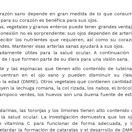
razón sano depende en gran medida de lo que consum
ara su corazón es benéfica para sus ojos.
as, vegetales y granos enteros puede tener grandes venta
conexión no es sorprendente: sus ojos dependen de arteri
cibir los nutrientes que requieren, así como su coraz
es. Mantener esas arterias sanas ayudará a sus ojos.
damente útiles para la salud ocular. A continuación 
e i que formen parte de su diera para una visión sana.
le y las espinacas que tienen alto contenido de luteína
cuentran en el ojo sano y pueden disminuir su ries
 la edad (DMRE). Otros vegetales que contienen cantidad
uyen la lechuga romana, la col rizada, los nabos, el brócol
 tampoco verdes, los huevos son una buena fuente de est
darinas, las toronjas y los limones tienen alto contenido
a la salud ocular. La investigación demuestra que los oj
 de vitamina C para funcionar de forma adecuada, y l
etardar la formación de cataratas y el desarrollo de DMR