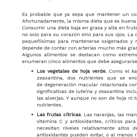
Es probable que ya sepa que mantener un co
Afortunadamente, la misma dieta que es buena p
Consumir una dieta baja en grasa y alta en frut
no solo para su corazón sino para sus ojos. La 
pequeñísimas para mantenerse oxigenados y re
depende de contar con arterias mucho más grand
Algunos alimentos se destacan como extrema
enumeran cinco alimentos que debe asegurarse d
Los vegetales de hoja verde
. Como el ka
zeaxantina, dos nutrientes que se en
de degeneración macular relacionada con
significativas de luteína y zeaxantina incl
las alverjas. Y aunque no son de hoja ni
nutrientes.
Las frutas cítricas
. Las naranjas, las man
vitamina C y antioxidantes, críticos par
necesitan niveles relativamente altos
antioxidantes pueden evitar, o al menos r