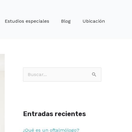
Estudios especiales
Blog
Ubicación
B
u
s
c
Entradas recientes
a
r
¿Qué es un oftalmólogo?