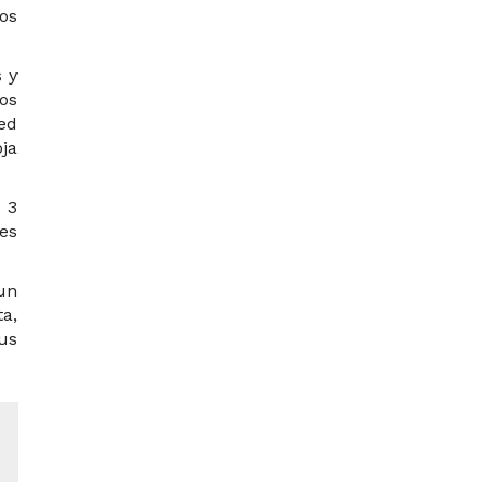
os
s y
os
ted
ja
 3
es
un
ta,
sus