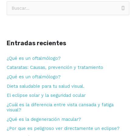
B
u
s
c
Entradas recientes
a
r
¿Qué es un oftalmólogo?
p
Cataratas: Causas, prevención y tratamiento
o
¿Qué es un oftalmólogo?
r
Dieta saludable para tu salud visual.
:
El eclipse solar y la seguridad ocular
¿Cuál es la diferencia entre vista cansada y fatiga
visual?
¿Qué es la degeneración macular?
¿Por que es peligroso ver directamente un eclipse?