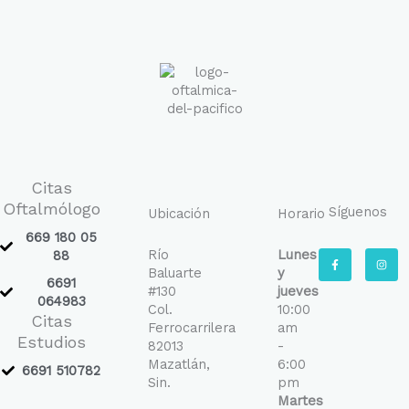
Citas
Oftalmólogo
Síguenos
Ubicación
Horario
669 180 05
Río
Lunes
F
I
88
a
n
Baluarte
y
c
s
6691
e
t
#130
jueves
b
a
064983
Col.
10:00
o
g
Citas
o
r
Ferrocarrilera
am
k
a
Estudios
-
m
82013
-
f
Mazatlán,
6:00
6691 510782
Sin.
pm
Martes