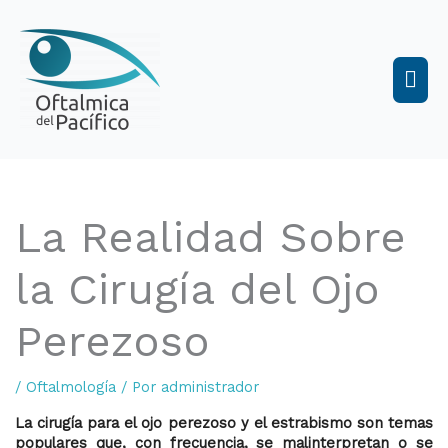
Ir
al
Men
contenido
prin
La Realidad Sobre
la Cirugía del Ojo
Perezoso
/
Oftalmología
/ Por
administrador
La cirugía para el ojo perezoso y el estrabismo son temas
populares que, con frecuencia, se malinterpretan o se