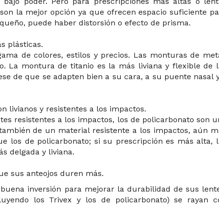
 bajo poder. Pero para prescripciones más altas o lent
son la mejor opción ya que ofrecen espacio suficiente pa
pequeño, puede haber distorsión o efecto de prisma.
 plásticas.
ama de colores, estilos y precios. Las monturas de meta
o. La montura de titanio es la más liviana y flexible de 
se de que se adapten bien a su cara, a su puente nasal y
n livianos y resistentes a los impactos.
ntes resistentes a los impactos, los de policarbonato son 
n también de un material resistente a los impactos, aún 
e los de policarbonato; si su prescripción es más alta, 
s delgada y liviana.
ue sus anteojos duren más.
uena inversión para mejorar la durabilidad de sus lente
cluyendo los Trivex y los de policarbonato) se rayan c