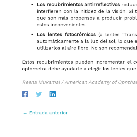
Los recubrimientos antirreflectivos
reducen
interfieren con la nitidez de la visión. S
que son más propensos a producir proble
estos inconvenientes.
Los lentes fotocrómicos
(o lentes ‘Trans
automáticamente a la luz del sol, lo que e
utilizarlos al aire libre. No son recomend
Estos recubrimientos pueden incrementar el cos
optómetra debe ayudarle a elegir los lentes qu
Reena Mukamal / American Academy of Ophtha
←
Entrada anterior