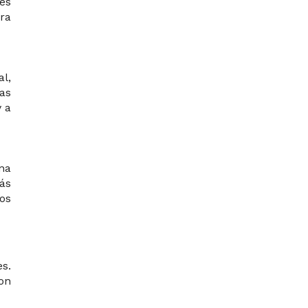
es
ra
l,
las
 a
una
más
los
s.
on