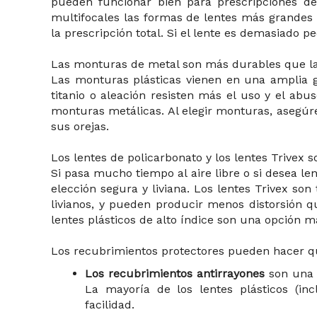
pueden funcionar bien para prescripciones de
multifocales las formas de lentes más grandes 
la prescripción total. Si el lente es demasiado 
Las monturas de metal son más durables que las
Las monturas plásticas vienen en una amplia g
titanio o aleación resisten más el uso y el abus
monturas metálicas. Al elegir monturas, asegúre
sus orejas.
Los lentes de policarbonato y los lentes Trivex so
Si pasa mucho tiempo al aire libre o si desea le
elección segura y liviana. Los lentes Trivex so
livianos, y pueden producir menos distorsión qu
lentes plásticos de alto índice son una opción má
Los recubrimientos protectores pueden hacer q
Los recubrimientos antirrayones
son una b
La mayoría de los lentes plásticos (in
facilidad.