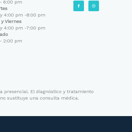
- 6:00 pm
F
I
a
n
tes
c
s
e
t
 y 4:00 pm -8:00 pm
b
a
o
g
 y Viernes
o
r
k
a
 y 4:00 pm -7:00 pm
-
m
ado
f
- 2:00 pm
a presencial. El diagnóstico y tratamiento
 no sustituye una consulta médica.