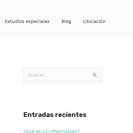
Estudios especiales
Blog
Ubicación
B
u
s
c
Entradas recientes
a
r
¿Qué es un oftalmólogo?