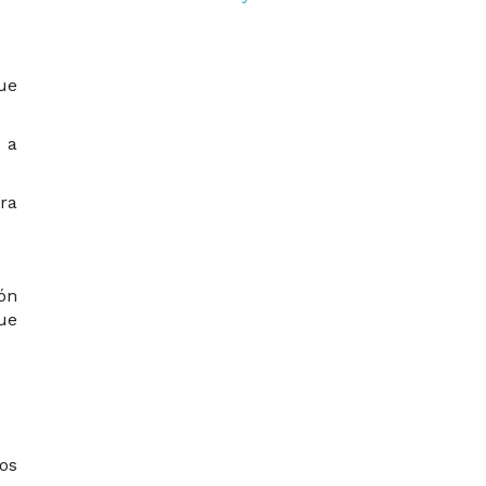
ue
 a
ara
ión
que
os