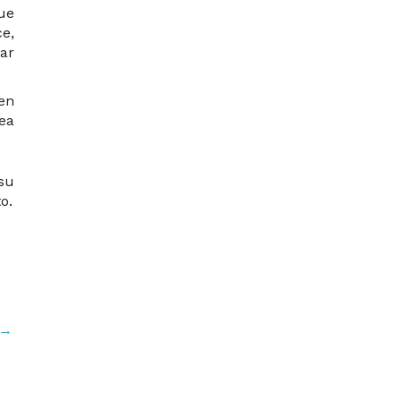
que
ce,
ar
en
sea
su
o.
→