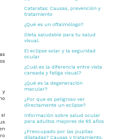
p
Cataratas: Causas, prevención y
o
tratamiento
r
¿Qué es un oftalmólogo?
:
Dieta saludable para tu salud
visual.
El eclipse solar y la seguridad
as
ocular
os
¿Cuál es la diferencia entre vista
cansada y fatiga visual?
¿Qué es la degeneración
macular?
 y
no
¿Por que es peligroso ver
directamente un eclipse?
si
Información sobre salud ocular
para adultos mayores de 65 años
us
 en
¿Preocupado por las pupilas
ro
dilatadas? Causas y tratamiento.