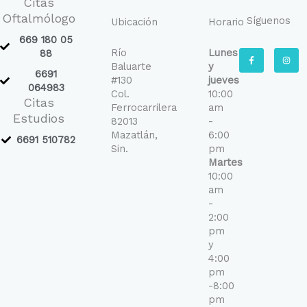
Citas
Oftalmólogo
Síguenos
Ubicación
Horario
669 180 05
Río
Lunes
F
I
88
a
n
Baluarte
y
c
s
6691
e
t
#130
jueves
b
a
064983
Col.
10:00
o
g
Citas
o
r
Ferrocarrilera
am
k
a
Estudios
-
m
82013
-
f
Mazatlán,
6:00
6691 510782
Sin.
pm
Martes
10:00
am
-
2:00
pm
y
4:00
pm
-8:00
pm