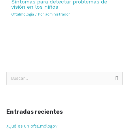
Síntomas para detectar problemas de
visión en los niños
Oftalmología
/ Por
administrador
B
u
s
c
Entradas recientes
a
r
¿Qué es un oftalmólogo?